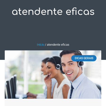
atendente eficas
Fale Conosco
Início
/
atendente eficas
DICAS GERAIS