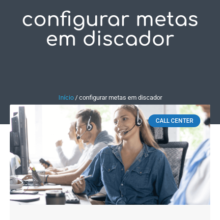
configurar metas
Fale Conosco
em discador
Início
/
configurar metas em discador
CALL CENTER