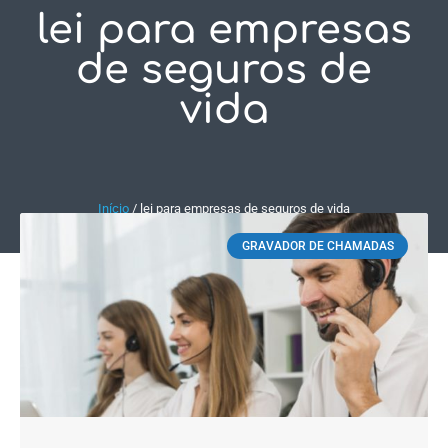
lei para empresas
Fale Conosco
de seguros de
vida
Início
/
lei para empresas de seguros de vida
GRAVADOR DE CHAMADAS