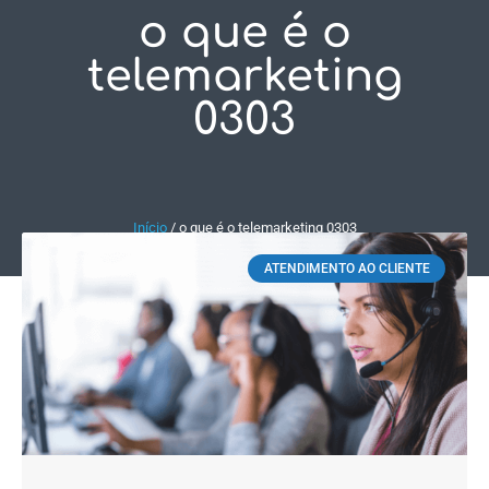
o que é o
Fale Conosco
telemarketing
0303
Início
/
o que é o telemarketing 0303
ATENDIMENTO AO CLIENTE