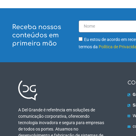
Receba nossos
conteúdos em
Eu estou de acordo em receb
primeira mão
termos da
Política de Privacid
CO
G
S
A Del Grande é referência em soluções de
W
comunicação corporativa, oferecendo
tecnologia inovadora e segura para empresas
c
de todos os portes. Atuamos no
desenvolvimento e fabricação de sistemas de