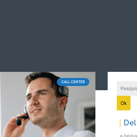
ASES DE SUCESSO
SUPORTE
DOWNLOADS
CON
CALL CENTER
Del
A Del Gr