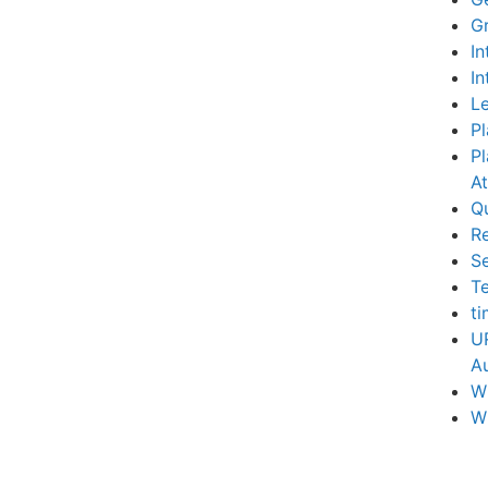
G
In
In
Le
Pl
Pl
A
Q
R
S
Te
t
U
Au
W
W