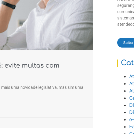
seguranç
comunica
sistemas
atendedo
Saiba
Cat
 evite multas com
At
A
é mais uma novidade legislativa, mas sim uma
A
Ca
Di
D
e
Fa
Ge