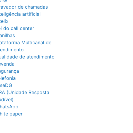
ravador de chamadas
teligência artificial
telix
i do call center
anilhas
ataforma Multicanal de
tendimento
ualidade de atendimento
evenda
egurança
lefonia
imeDG
RA (Unidade Resposta
dível)
hatsApp
hite paper