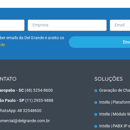
er emails da Del Grande e aceito os
Env
ade
NTATO
SOLUÇÕES
aropaba - SC
(48) 3254-8600
Gravação de Cha
ão Paulo - SP
(11) 2935-9888
Intelix | Platafo
hatsApp: 48 32548600
Intelix | Módulo
omercial@delgrande.com.br
Intelix | PABX IP 