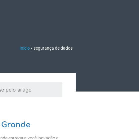
TEÚDO
EMPRESA
Fale Conosco
Início
/
segurança de dados
 Grande
ande entrega a você inovação e