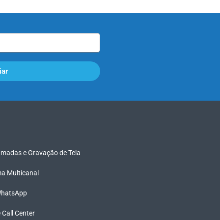
iar
madas e Gravação de Tela
rma Multicanal
 WhatsApp
e Call Center