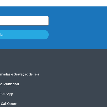
iar
madas e Gravação de Tela
rma Multicanal
 WhatsApp
e Call Center