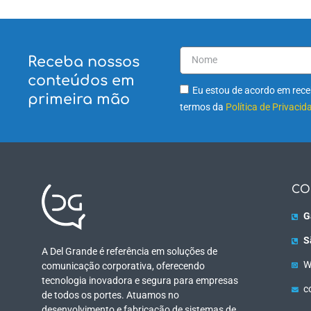
Receba nossos
conteúdos em
Eu estou de acordo em receb
primeira mão
termos da
Política de Privacid
CO
G
S
A Del Grande é referência em soluções de
W
comunicação corporativa, oferecendo
tecnologia inovadora e segura para empresas
c
de todos os portes. Atuamos no
desenvolvimento e fabricação de sistemas de