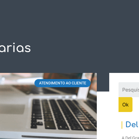
ASES DE SUCESSO
SUPORTE
DOWNLOADS
CON
arias
ATENDIMENTO AO CLIENTE
Del
A Del Gr