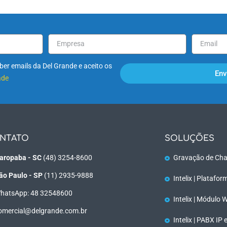
er emails da Del Grande e aceito os
Env
ade
NTATO
SOLUÇÕES
aropaba - SC
(48) 3254-8600
Gravação de Cha
ão Paulo - SP
(11) 2935-9888
Intelix | Platafo
hatsApp: 48 32548600
Intelix | Módulo
omercial@delgrande.com.br
Intelix | PABX IP 