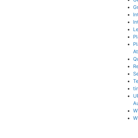
G
In
In
Le
Pl
Pl
A
Q
R
S
Te
t
U
Au
W
W