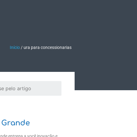
TEÚDO
EMPRESA
Fale Conosco
Início
/
ura para concessionarias
 Grande
ande entrega a você inovação e