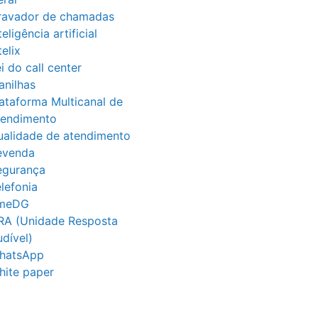
ravador de chamadas
teligência artificial
telix
i do call center
anilhas
ataforma Multicanal de
tendimento
ualidade de atendimento
evenda
egurança
lefonia
imeDG
RA (Unidade Resposta
dível)
hatsApp
hite paper