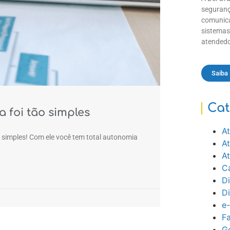
seguranç
comunica
sistemas
atendedo
Saiba
Cat
 foi tão simples
At
simples! Com ele você tem total autonomia
A
A
Ca
Di
D
e
Fa
Ge