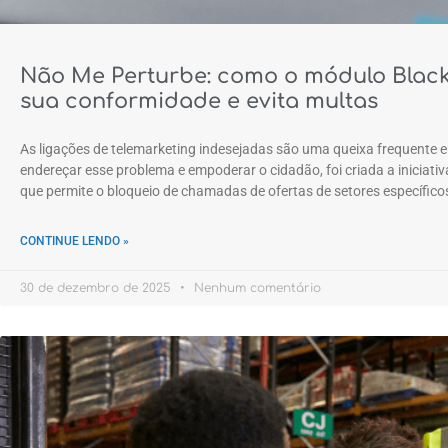
Não Me Perturbe: como o módulo Blackli
sua conformidade e evita multas
As ligações de telemarketing indesejadas são uma queixa frequente e
endereçar esse problema e empoderar o cidadão, foi criada a iniciat
que permite o bloqueio de chamadas de ofertas de setores específico
CONTINUE LENDO »
30 de dezembro de 2025
Nenhum comentário