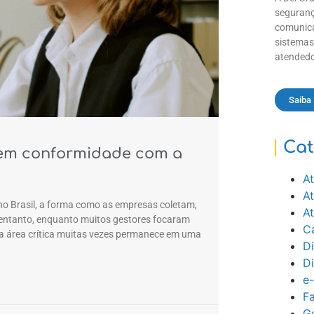
seguranç
comunica
sistemas
atendedo
Saiba
Cat
 em conformidade com a
At
A
no Brasil, a forma como as empresas coletam,
A
ntanto, enquanto muitos gestores focaram
Ca
ma área crítica muitas vezes permanece em uma
Di
D
e
Fa
Ge