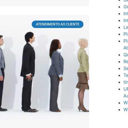
G
In
In
ATENDIMENTO AO CLIENTE
Le
Pl
Pl
A
Q
R
S
Te
t
U
Au
W
W