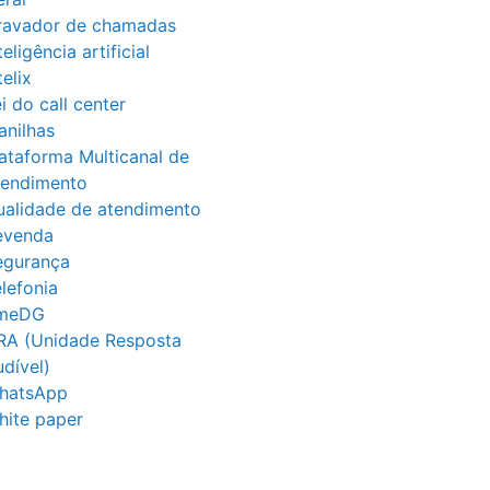
ravador de chamadas
teligência artificial
telix
i do call center
anilhas
ataforma Multicanal de
tendimento
ualidade de atendimento
evenda
egurança
lefonia
imeDG
RA (Unidade Resposta
dível)
hatsApp
hite paper