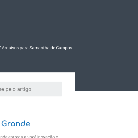
TEÚDO
EMPRESA
Fale Conosco
/
Arquivos para Samantha de Campos
 Grande
ande entrega a você inovação e