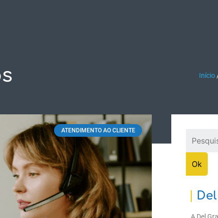
ASES DE SUCESSO
SUPORTE
DOWNLOADS
CON
os
Início
ATENDIMENTO AO CLIENTE
Del
A Del Gr