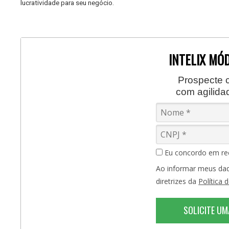
lucratividade para seu negócio.
INTELIX MÓ
Prospecte c
com agilidad
Eu concordo em re
Ao informar meus dad
diretrizes da
Política 
SOLICITE U