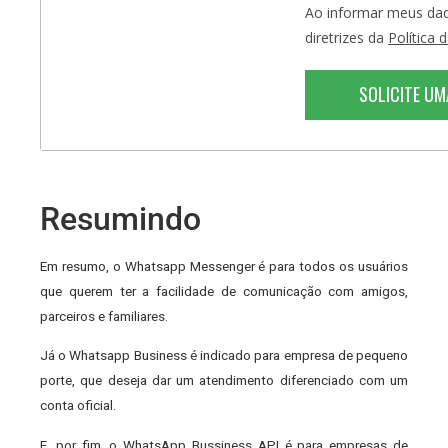
Ao informar meus dad
diretrizes da
Política 
SOLICITE U
Resumindo
Em resumo, o Whatsapp Messenger é para todos os usuários
que querem ter a facilidade de comunicação com amigos,
parceiros e familiares.
Já o Whatsapp Business é indicado para empresa de pequeno
porte, que deseja dar um atendimento diferenciado com um
conta oficial.
E, por fim, o WhatsApp Bussiness API é para empresas de