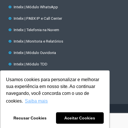
Intelix | Módulo WhatsApp
Intelix | PABX IP e Call Center
Intelix | Telefonia na Nuvem
Intelix | Monitoria e Relatórios
Intelix | Módulo Ouvidoria
Intelix | Módulo TDD
Tecnologia TTS e STT/ IA
Usamos cookies para personalizar e melhorar
sua experiência em nosso site. Ao continuar
Intelix | Discador Automático
navegando, você concorda com o uso de
cookies.
Saiba mais
Del Grande | Todos os direitos reservados
Recusar Cookies
Aceitar Cookies
Desenvolvido por slin.digital