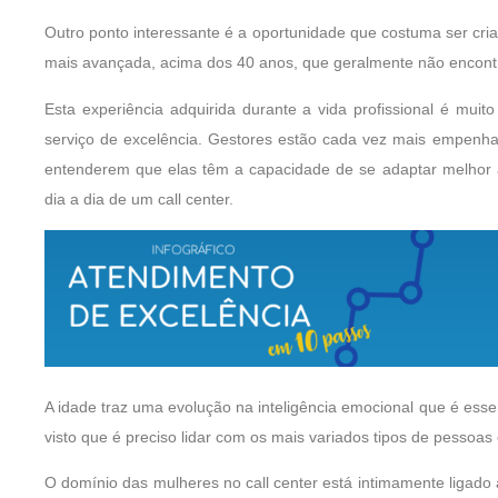
Outro ponto interessante é a oportunidade que costuma ser cri
mais avançada, acima dos 40 anos, que geralmente não encont
Esta experiência adquirida durante a vida profissional é mui
serviço de excelência. Gestores estão cada vez mais empenh
entenderem que elas têm a capacidade de se adaptar melhor à
dia a dia de um call center.
A idade traz uma evolução na inteligência emocional que é ess
visto que é preciso lidar com os mais variados tipos de pessoas
O domínio das mulheres no call center está intimamente ligado