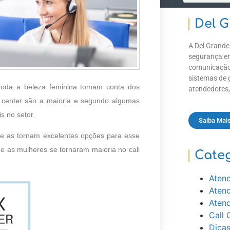
Del 
A Del Grande
segurança em
comunicação
sistemas de 
toda a beleza feminina tomam conta dos
atendedores,
l center são a maioria e segundo algumas
 no setor.
Saiba Mai
s e as tornam excelentes opções para esse
ue as mulheres se tornaram maioria no call
Cate
Atend
Atend
Aten
Call 
Dicas