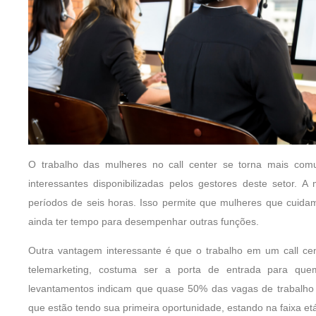
O trabalho das mulheres no call center se torna mais comu
interessantes disponibilizadas pelos gestores deste setor. A
períodos de seis horas. Isso permite que mulheres que cuidam
ainda ter tempo para desempenhar outras funções.
Outra vantagem interessante é que o trabalho em um call cent
telemarketing, costuma ser a porta de entrada para que
levantamentos indicam que quase 50% das vagas de trabalho
que estão tendo sua primeira oportunidade, estando na faixa et