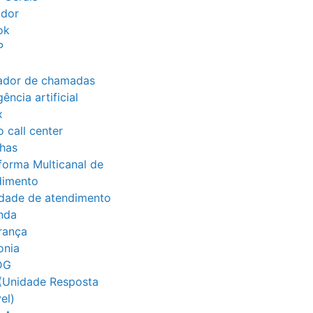
ador
ok
P
ador de chamadas
gência artificial
x
o call center
lhas
forma Multicanal de
dimento
idade de atendimento
nda
rança
onia
DG
(Unidade Resposta
el)