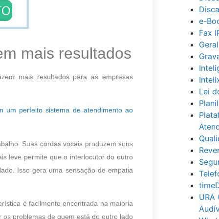
Disc
e-Bo
Fax I
Geral
zem mais resultados
Grav
Inteli
razem mais resultados para as empresas
Inteli
Lei d
Plani
m um perfeito sistema de atendimento ao
Plata
Aten
Qual
trabalho. Suas cordas vocais produzem sons
Reve
 leve permite que o interlocutor do outro
Segu
alado. Isso gera uma sensação de empatia
Telef
time
URA 
rística é facilmente encontrada na maioria
Audív
r os problemas de quem está do outro lado