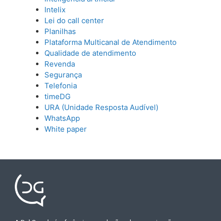
Intelix
Lei do call center
Planilhas
Plataforma Multicanal de Atendimento
Qualidade de atendimento
Revenda
Segurança
Telefonia
timeDG
URA (Unidade Resposta Audível)
WhatsApp
White paper