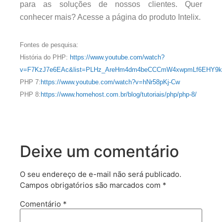
para as soluções de nossos clientes. Quer
conhecer mais? Acesse a página do produto Intelix.
Fontes de pesquisa:
História do PHP:
https://www.youtube.com/watch?
v=F7KzJ7e6EAc&list=PLHz_AreHm4dm4beCCCmW4xwpmLf6EHY9k&
PHP 7:
https://www.youtube.com/watch?v=hNr58pKj-Cw
PHP 8:
https://www.homehost.com.br/blog/tutoriais/php/php-8/
Deixe um comentário
O seu endereço de e-mail não será publicado.
Campos obrigatórios são marcados com
*
Comentário
*