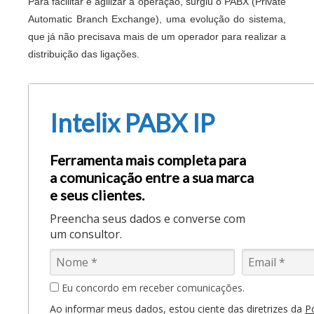
Para facilitar e agilizar a operação, surgiu o PABX (Private
Automatic Branch Exchange), uma evolução do sistema,
que já não precisava mais de um operador para realizar a
distribuição das ligações.
Intelix PABX IP
Ferramenta mais completa para
a comunicação entre a sua marca
e seus clientes.
Preencha seus dados e converse com
um consultor.
Eu concordo em receber comunicações.
Ao informar meus dados, estou ciente das diretrizes da
Po