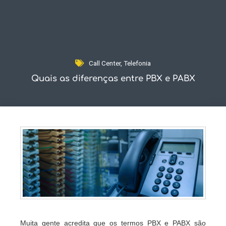
Fale Conosco
Call Center
,
Telefonia
Quais as diferenças entre PBX e PABX
Muita gente acredita que os termos PBX e PABX são