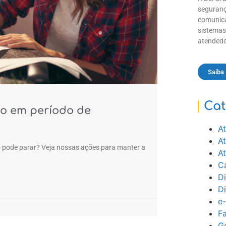
seguranç
comunica
sistemas
atendedo
Saiba
Cat
to em período de
At
A
 pode parar? Veja nossas ações para manter a
A
Ca
Di
D
e
Fa
Ge