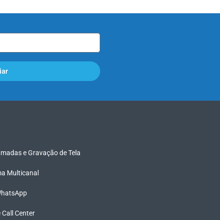
iar
madas e Gravação de Tela
rma Multicanal
 WhatsApp
e Call Center