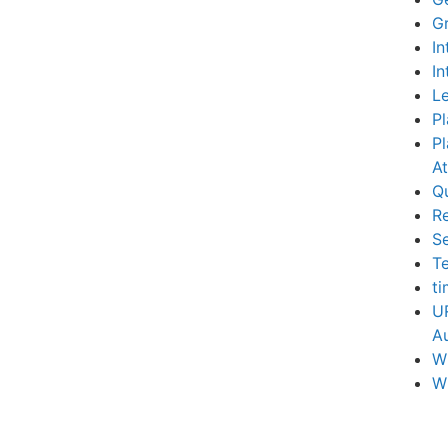
G
In
In
Le
Pl
Pl
A
Q
R
S
Te
t
U
Au
W
W