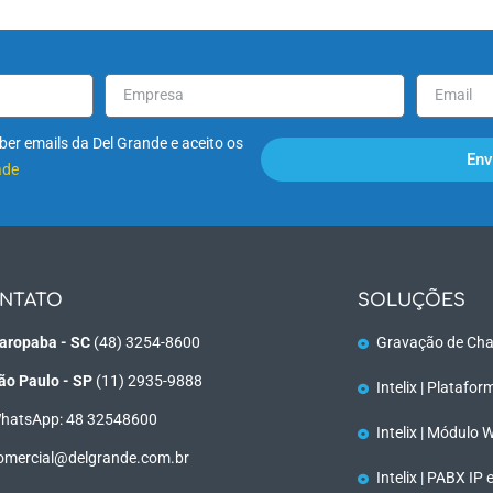
er emails da Del Grande e aceito os
Env
ade
NTATO
SOLUÇÕES
aropaba - SC
(48) 3254-8600
Gravação de Cha
ão Paulo - SP
(11) 2935-9888
Intelix | Platafo
hatsApp: 48 32548600
Intelix | Módulo
omercial@delgrande.com.br
Intelix | PABX IP 