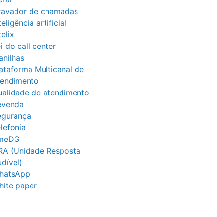
ravador de chamadas
teligência artificial
telix
i do call center
anilhas
ataforma Multicanal de
tendimento
ualidade de atendimento
evenda
egurança
lefonia
imeDG
RA (Unidade Resposta
dível)
hatsApp
hite paper