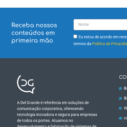
Receba nossos
conteúdos em
Eu estou de acordo em receb
primeira mão
termos da
Política de Privacid
CO
G
S
A Del Grande é referência em soluções de
W
comunicação corporativa, oferecendo
tecnologia inovadora e segura para empresas
c
de todos os portes. Atuamos no
desenvolvimento e fabricação de sistemas de