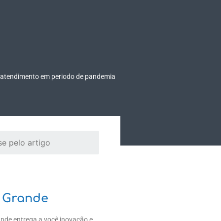
TEÚDO
EMPRESA
Fale Conosco
e atendimento em periodo de pandemia
 Grande
ande entrega a você inovação e