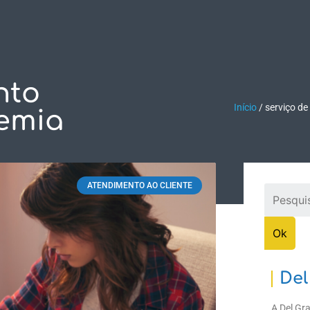
ASES DE SUCESSO
SUPORTE
DOWNLOADS
CON
nto
Início
/
serviço d
emia
ATENDIMENTO AO CLIENTE
Del
A Del Gr