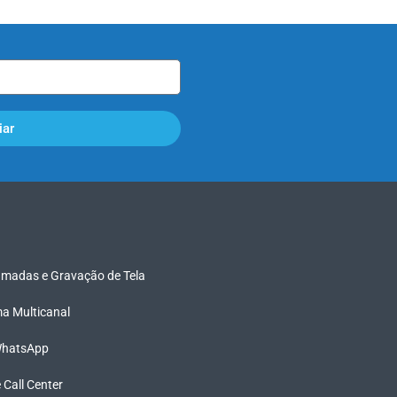
iar
madas e Gravação de Tela
rma Multicanal
 WhatsApp
e Call Center