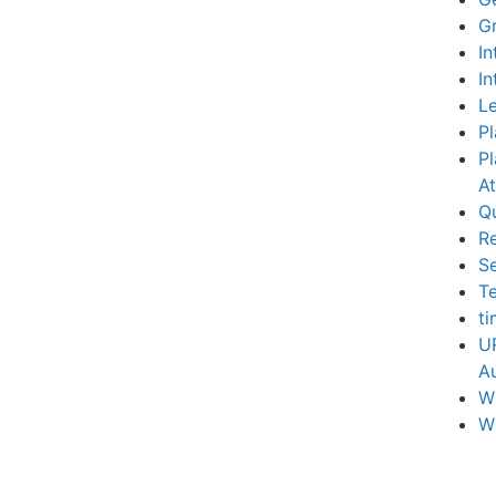
G
In
In
Le
Pl
Pl
A
Q
R
S
Te
t
U
Au
W
W