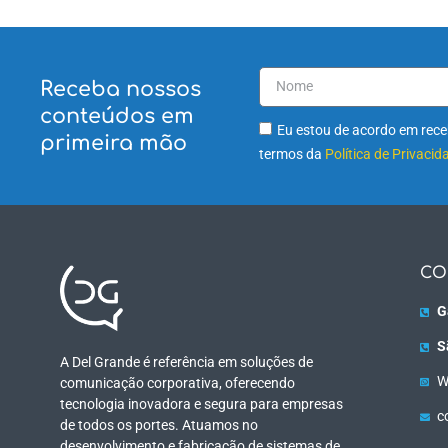
Receba nossos
conteúdos em
Eu estou de acordo em receb
primeira mão
termos da
Política de Privacid
CO
G
S
A Del Grande é referência em soluções de
W
comunicação corporativa, oferecendo
tecnologia inovadora e segura para empresas
c
de todos os portes. Atuamos no
desenvolvimento e fabricação de sistemas de