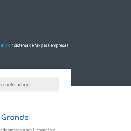
TEÚDO
EMPRESA
Fale Conosco
Início
/
sistema de fax para empresas
 Grande
ande entrega a você inovação e