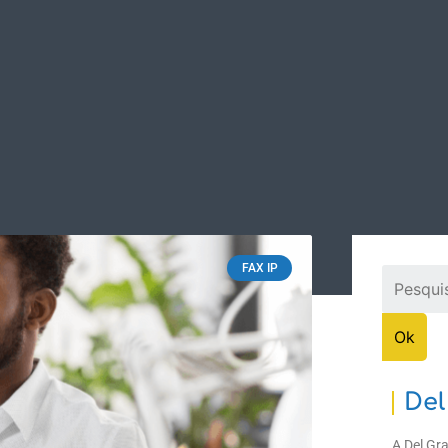
ASES DE SUCESSO
SUPORTE
DOWNLOADS
CON
FAX IP
Del
A Del Gr