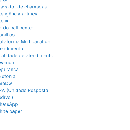
ravador de chamadas
teligência artificial
telix
i do call center
anilhas
ataforma Multicanal de
tendimento
ualidade de atendimento
evenda
egurança
lefonia
imeDG
RA (Unidade Resposta
dível)
hatsApp
hite paper