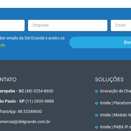
er emails da Del Grande e aceito os
Env
ade
NTATO
SOLUÇÕES
aropaba - SC
(48) 3254-8600
Gravação de Cha
ão Paulo - SP
(11) 2935-9888
Intelix | Platafo
hatsApp: 48 32548600
Intelix | Módulo
omercial@delgrande.com.br
Intelix | PABX IP 