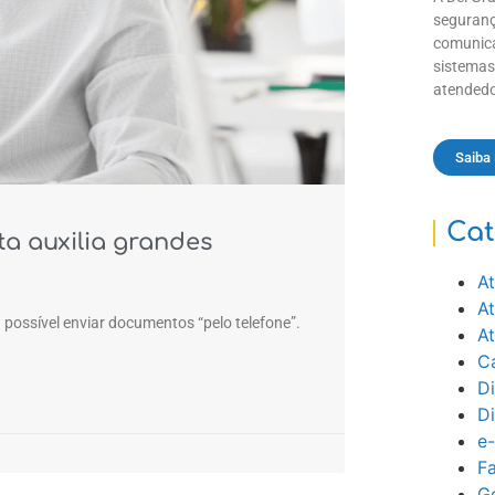
seguranç
comunica
sistemas
atendedo
Saiba
Cat
ta auxilia grandes
At
A
possível enviar documentos “pelo telefone”.
A
Ca
Di
D
e
Fa
Ge