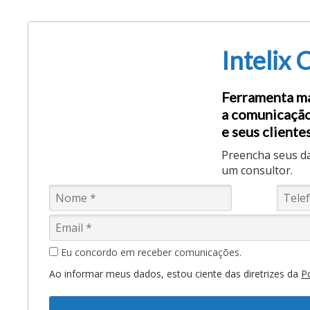
Intelix 
Ferramenta ma
a comunicação
e seus clientes
Preencha seus d
um consultor.
Eu concordo em receber comunicações.
Ao informar meus dados, estou ciente das diretrizes da
Po